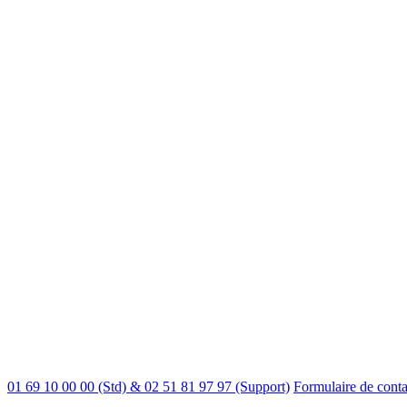
01 69 10 00 00 (Std) & 02 51 81 97 97 (Support)
Formulaire de conta